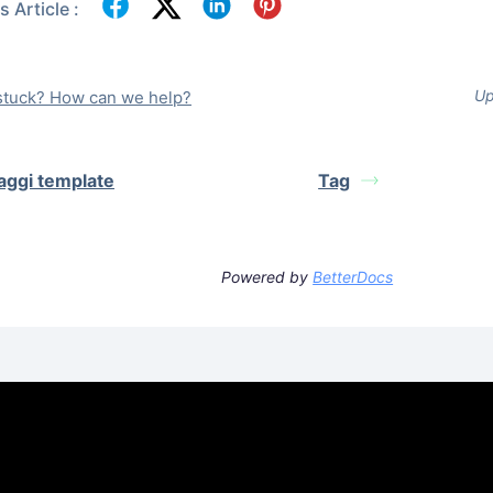
 Article :
Up
l stuck? How can we help?
ggi template
Tag
Powered by
BetterDocs