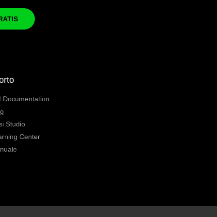
RATIS
orto
I Documentation
og
si Studio
arning Center
nuale