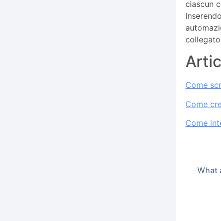
ciascun c
Inserendo
automazio
collegato
Artic
Come scr
Come crea
Come int
What a