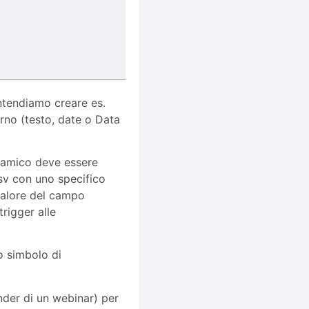
ntendiamo creare es.
terno (testo, date o Data
namico deve essere
csv con uno specifico
valore del campo
rigger alle
io simbolo di
inder di un webinar) per