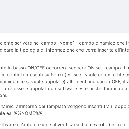
iciente scrivere nel campo “Nome” il campo dinamico che i
ndicare la tipologia di informazione che verrà inserita all’in
ante in basso ON/OFF occorrerà segnare ON se il campo di
 ai contatti presenti su Spoki (es. se si vuole caricare file 
amico che si vuole popolare) altrimenti indicando OFF, il 
potrà essere popolato da software esterni che faranno da t
oni.
inamici all’interno dei template vengono inseriti tra il dopp
ale es. %%NOME%%.
 attivare un’automazione al verificarsi di un evento (es. rem