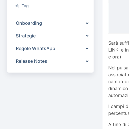
Tag
Onboarding
Strategie
Sarà suff
Regole WhatsApp
LINK. e i
e ora)
Release Notes
Nel puls
associato
campo din
dinamico 
automazi
I campi d
percentu
A fine di