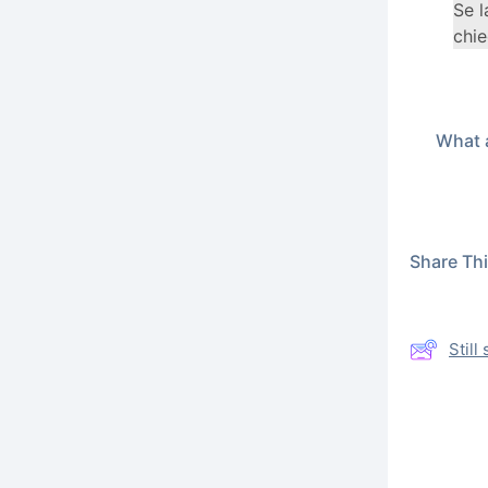
Se l
chie
What a
Share This
Stil