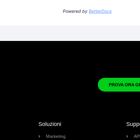
Powered by
BetterDocs
PROVA ORA G
Soluzioni
Supp
Marketing
AP