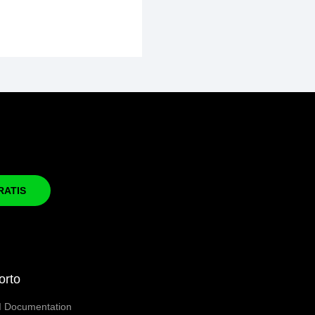
RATIS
orto
I Documentation