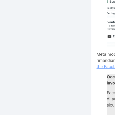
Meta modi
rimandiam
the Faceb
Occo
lavo
Face
di a
sicu