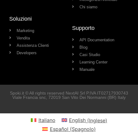
Chi siamo
Soluzioni
Supporto
Marketing
Vendita
API Documentation
Assistenza Clienti
Blog
Developers
Casi Studio
Learning Center
Manuale
Spoki.it © All rights reserved NextAI Srl P.IVA IT
02717930743
Viale Francia snc
, 72019
San Vito Dei Normanni
(BR) Italy
Italiano
English
(
Inglese
)
Español
(
Spagnolo
)