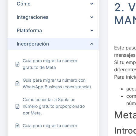
Cómo
2. 
MA
Integraciones
Plataforma
Incorporación
Este paso
mensajes
Guía para migrar tu número
Si tu emp
gratuito de Meta
diferente
Para inic
Guía para migrar tu número con
WhatsApp Business (coexistencia)
acce
comp
Cómo conectar a Spoki un
núm
número gratuito proporcionado
Meta
por Meta.
Guía para migrar tu número
Intro