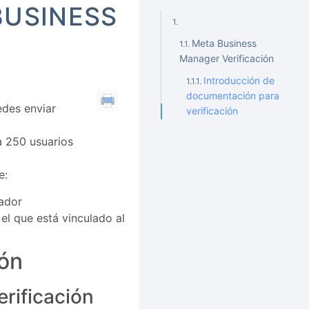
BUSINESS
Meta Business
Manager Verificación
Introducción de
documentación para
edes enviar
verificación
a 250 usuarios
e:
ador
el que está vinculado al
ión
rificación