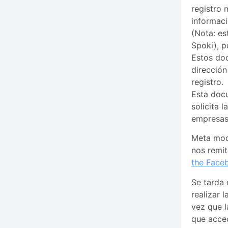
registro 
informac
(Nota: es
Spoki), p
Estos do
dirección
registro.
Esta docu
solicita 
empresas 
Meta modi
nos remit
the Faceb
Se tarda 
realizar 
vez que l
que acce