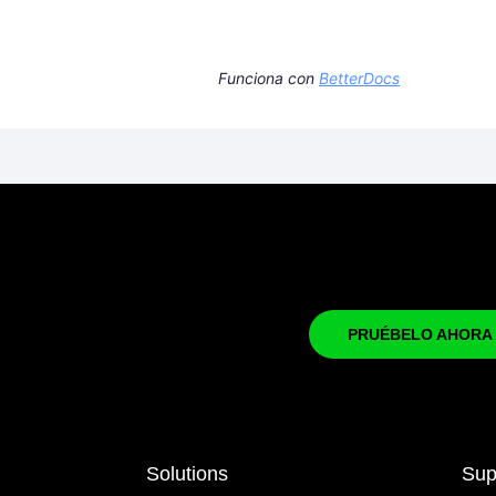
Funciona con
BetterDocs
PRUÉBELO AHORA 
Solutions
Sup