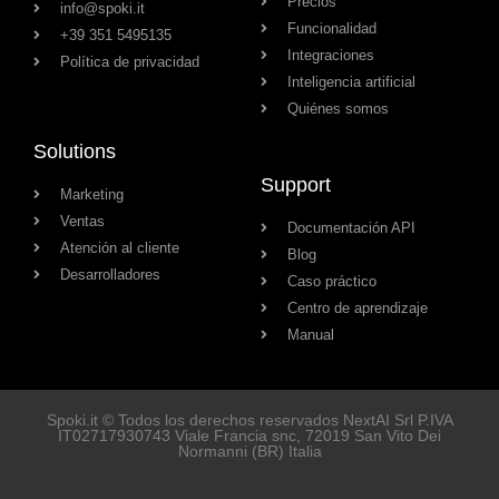
Precios
info@spoki.it
Funcionalidad
+39 351 5495135
Integraciones
Política de privacidad
Inteligencia artificial
Quiénes somos
Solutions
Support
Marketing
Ventas
Documentación API
Atención al cliente
Blog
Desarrolladores
Caso práctico
Centro de aprendizaje
Manual
Spoki.it © Todos los derechos reservados NextAI Srl P.IVA
IT02717930743
Viale Francia snc
, 72019
San Vito Dei
Normanni
(BR) Italia