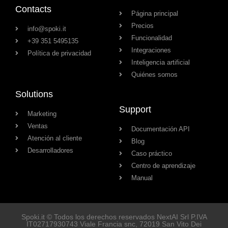
Contacts
Página principal
Precios
info@spoki.it
Funcionalidad
+39 351 5495135
Integraciones
Política de privacidad
Inteligencia artificial
Quiénes somos
Solutions
Support
Marketing
Ventas
Documentación API
Atención al cliente
Blog
Desarrolladores
Caso práctico
Centro de aprendizaje
Manual
Spoki.it © Todos los derechos reservados NextAI Srl P.IVA
IT02717930743
Viale Francia snc
, 72019
San Vito Dei