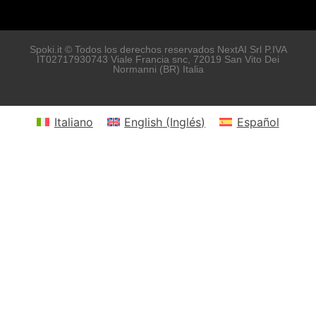
Spoki.it © Todos los derechos reservados NextAI Srl P.IVA
IT02717930743
Viale Francia snc
, 72019
San Vito Dei
Normanni
(BR) Italia
Italiano
English
(
Inglés
)
Español