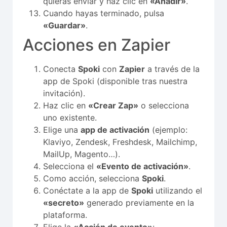
quieras enviar y haz clic en
«Añadir»
.
Cuando hayas terminado, pulsa
«Guardar»
.
Acciones en Zapier
Conecta
Spoki
con
Zapier
a través de la
app de Spoki (disponible tras nuestra
invitación).
Haz clic en
«Crear Zap»
o selecciona
uno existente.
Elige una
app de activación
(ejemplo:
Klaviyo, Zendesk, Freshdesk, Mailchimp,
MailUp, Magento…).
Selecciona el
«Evento de activación»
.
Como acción, selecciona
Spoki
.
Conéctate a la app de
Spoki
utilizando el
«secreto»
generado previamente en la
plataforma.
Elige la
«Acción de evento»
: