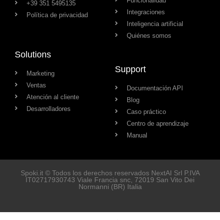
Funcionalidad
+39 351 5495135
Integraciones
Política de privacidad
Inteligencia artificial
Quiénes somos
Solutions
Support
Marketing
Ventas
Documentación API
Atención al cliente
Blog
Desarrolladores
Caso práctico
Centro de aprendizaje
Manual
Spoki.it © Todos los derechos reservados NextAI Srl P.IVA
IT02717930743
Viale Francia snc
, 72019
San Vito Dei
Normanni
(BR) Italia