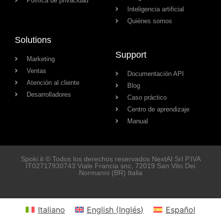
Política de privacidad
Inteligencia artificial
Quiénes somos
Solutions
Support
Marketing
Ventas
Documentación API
Atención al cliente
Blog
Desarrolladores
Caso práctico
Centro de aprendizaje
Manual
Spoki.it © Todos los derechos reservados NextAI Srl P.IVA
IT02717930743
Viale Francia snc
, 72019
San Vito Dei
Normanni
(BR) Italia
Italiano
English
(
Inglés
)
Español