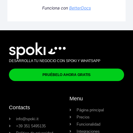
Funciona con
BetterDocs
DESARROLLA TU NEGOCIO CON SPOKI Y WHATSAPP
PRUÉBELO AHORA GRATIS
Menu
Contacts
Página principal
Precios
info@spoki.it
Funcionalidad
+39 351 5495135
Integraciones