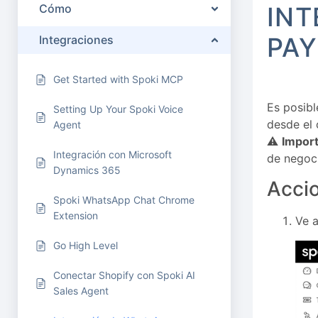
Cómo
INT
PAY
Integraciones
Get Started with Spoki MCP
Es posibl
Setting Up Your Spoki Voice
desde el
Agent
⚠️
Impor
Integración con Microsoft
de negoc
Dynamics 365
Accio
Spoki WhatsApp Chat Chrome
Extension
Ve a
Go High Level
Conectar Shopify con Spoki AI
Sales Agent