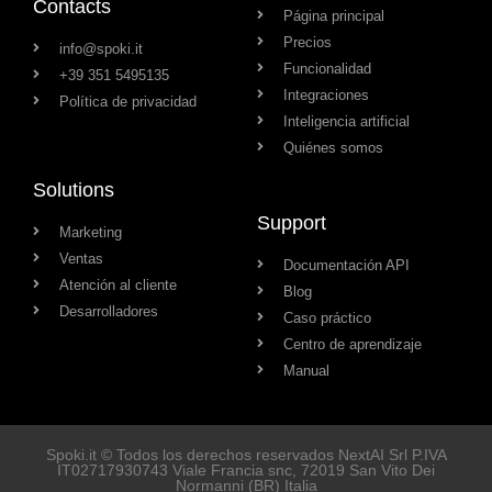
Contacts
Página principal
Precios
info@spoki.it
Funcionalidad
+39 351 5495135
Integraciones
Política de privacidad
Inteligencia artificial
Quiénes somos
Solutions
Support
Marketing
Ventas
Documentación API
Atención al cliente
Blog
Desarrolladores
Caso práctico
Centro de aprendizaje
Manual
Spoki.it © Todos los derechos reservados NextAI Srl P.IVA
IT02717930743
Viale Francia snc
, 72019
San Vito Dei
Normanni
(BR) Italia