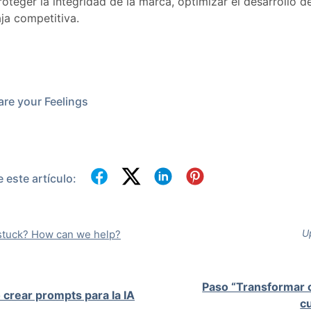
proteger la integridad de la marca, optimizar el desarrollo d
ja competitiva.
re your Feelings
este artículo:
U
l stuck? How can we help?
Paso “Transformar 
crear prompts para la IA
c