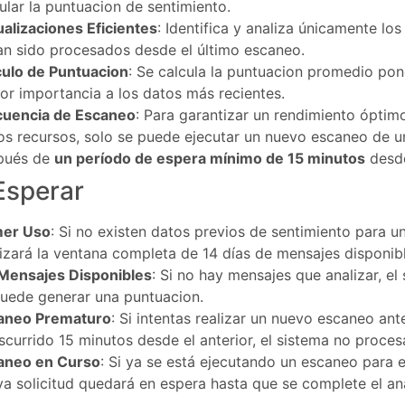
ular la puntuacion de sentimiento.
alizaciones Eficientes
: Identifica y analiza únicamente lo
an sido procesados desde el último escaneo.
culo de Puntuacion
: Se calcula la puntuacion promedio po
r importancia a los datos más recientes.
cuencia de Escaneo
: Para garantizar un rendimiento óptimo
os recursos, solo se puede ejecutar un nuevo escaneo de 
pués de
un período de espera mínimo de 15 minutos
desde
Esperar
mer Uso
: Si no existen datos previos de sentimiento para un
izará la ventana completa de 14 días de mensajes disponibl
 Mensajes Disponibles
: Si no hay mensajes que analizar, el
puede generar una puntuacion.
aneo Prematuro
: Si intentas realizar un nuevo escaneo an
scurrido 15 minutos desde el anterior, el sistema no procesa
aneo en Curso
: Si ya se está ejecutando un escaneo para 
a solicitud quedará en espera hasta que se complete el aná