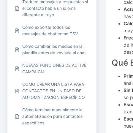
calc
Traduce mensajes y respuestas si
el contacto habla un idioma
Actu
diferente al tuyo
hay
Cál
Cómo exportar todos los
mayo
mensajes de chat como CSV
Fre
de l
Cómo cambiar los medios en la
des
plantilla antes de enviarla al chat
Qué 
NUEVAS FUNCIONES DE ACTIVE
CAMPAIGN
Pri
anal
CÓMO CREAR UNA LISTA PARA
Sin
CONTACTOS EN UN PASO DE
se 
AUTOMATIZACIÓN ESPECÍFICO
Esc
Cómo terminar manualmente la
tran
automatización para contactos
Esc
específicos
nuev