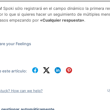
!
Spoki sólo registrará en el campo dinámico la primera re
por lo que si quieres hacer un seguimiento de múltiples men
pasos empezando por
«Cualquier respuesta»
.
re your Feelings
este artículo:
U
l stuck? How can we help?
gestionar automáticamente