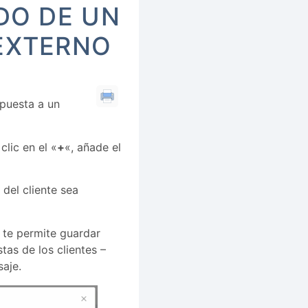
DO DE UN
EXTERNO
spuesta a un
clic en el «
+
«, añade el
 del cliente sea
d te permite guardar
as de los clientes –
saje.